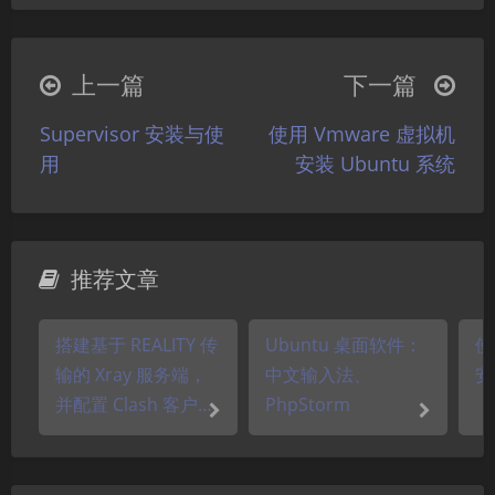
|´・ω・)ノ
ヾ(≧∇≦*)ゝ
(☆ω☆)
（╯‵□′）╯︵┴─┴
￣﹃￣
(/ω＼)
上一篇
下一篇
∠( ᐛ 」∠)＿
(๑•̀ㅁ•́ฅ)
→_→
Supervisor 安装与使
使用 Vmware 虚拟机
୧(๑•̀⌄•́๑)૭
٩(ˊᗜˋ*)و
(ノ°ο°)ノ
用
安装 Ubuntu 系统
(´இ皿இ｀)
⌇●﹏●⌇
(ฅ´ω`ฅ)
(╯°A°)╯︵○○○
φ(￣∇￣o)
ヾ(´･ ･｀｡)ノ"
( ง ᵒ̌皿ᵒ̌)ง⁼³₌₃
(ó﹏ò｡)
推荐文章
夜间模式
Σ(っ °Д °;)っ
( ,,´･ω･)ﾉ"(´っω･｀｡)
╮(╯▽╰)╭
o(*////▽////*)q
＞﹏＜
Sans Serif
Serif
搭建基于 REALITY 传
Ubuntu 桌面软件：
使
( ๑´•ω•) "(ㆆᴗㆆ)
输的 Xray 服务端，
中文输入法、
安
浅阴影
深阴影
并配置 Clash 客户端
PhpStorm
连接
关闭
日落
暗化
灰度