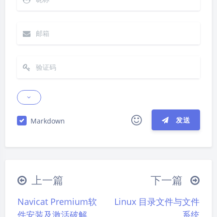
发送
Markdown
|´・ω・)ノ
ヾ(≧∇≦*)ゝ
(☆ω☆)
（╯‵□′）╯︵┴─┴
￣﹃￣
(/ω＼)
上一篇
下一篇
∠( ᐛ 」∠)＿
(๑•̀ㅁ•́ฅ)
→_→
Navicat Premium软
Linux 目录文件与文件
୧(๑•̀⌄•́๑)૭
٩(ˊᗜˋ*)و
(ノ°ο°)ノ
件安装及激活破解
系统