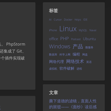
标签
AI
Cursor
Docker
https
IDE
Linux
iPhone
MySQL
Naval
PHP
office
Ubuntu
Podcast
 PhpStorm
Windows
产品
微服务
集成了 Git、
编程
数据库
科学上网
网盘
一个插件实现破
网络技术
网络代理
英语
软件破解
虚拟机
进程
文章
撕下道德的滤镜，直面人性
解
的斑驳——《面纱》读后感