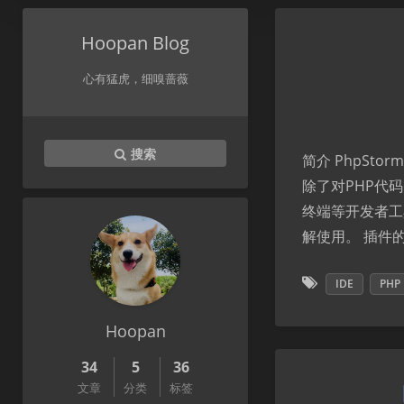
Hoopan Blog
心有猛虎，细嗅蔷薇
搜索
简介 PhpSto
除了对PHP代
终端等开发者工
解使用。 插件的
IDE
PHP
Hoopan
34
5
36
文章
分类
标签