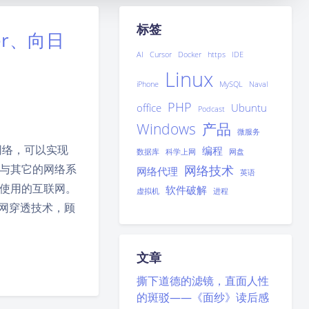
标签
er、向日
AI
Cursor
Docker
https
IDE
Linux
iPhone
MySQL
Naval
PHP
office
Ubuntu
Podcast
Windows
产品
微服务
网络，可以实现
编程
数据库
科学上网
网盘
与其它的网络系
网络技术
网络代理
英语
使用的互联网。
软件破解
虚拟机
进程
网穿透技术，顾
文章
撕下道德的滤镜，直面人性
的斑驳——《面纱》读后感