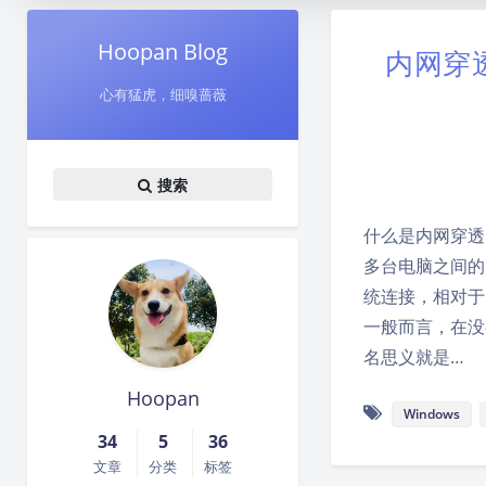
Hoopan Blog
内网穿透
心有猛虎，细嗅蔷薇
搜索
什么是内网穿透
多台电脑之间的
统连接，相对于
一般而言，在没
名思义就是…
Hoopan
Windows
34
5
36
文章
分类
标签