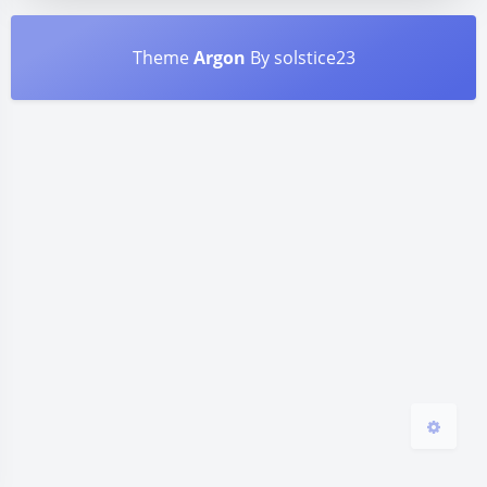
Theme
Argon
By solstice23
夜间模式
Sans Serif
Serif
浅阴影
深阴影
关闭
日落
暗化
灰度